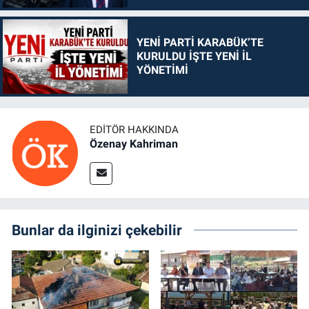
YENİ PARTİ KARABÜK’TE
KURULDU İŞTE YENİ İL
YÖNETİMİ
EDITÖR HAKKINDA
Özenay Kahriman
Bunlar da ilginizi çekebilir