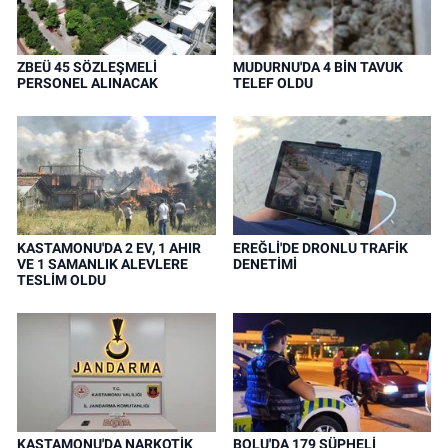
ZBEÜ 45 SÖZLEŞMELİ
MUDURNU'DA 4 BİN TAVUK
PERSONEL ALINACAK
TELEF OLDU
KASTAMONU'DA 2 EV, 1 AHIR
EREĞLİ'DE DRONLU TRAFİK
VE 1 SAMANLIK ALEVLERE
DENETİMİ
TESLİM OLDU
KASTAMONU'DA NARKOTİK
BOLU'DA 179 ŞÜPHELİ