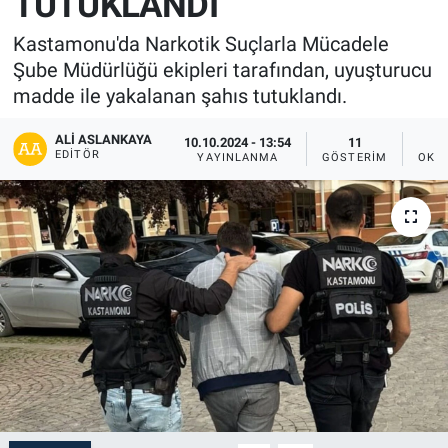
TUTUKLANDI
Kastamonu'da Narkotik Suçlarla Mücadele
Şube Müdürlüğü ekipleri tarafından, uyuşturucu
madde ile yakalanan şahıs tutuklandı.
ALI ASLANKAYA
10.10.2024 - 13:54
11
EDITÖR
YAYINLANMA
GÖSTERIM
OKU