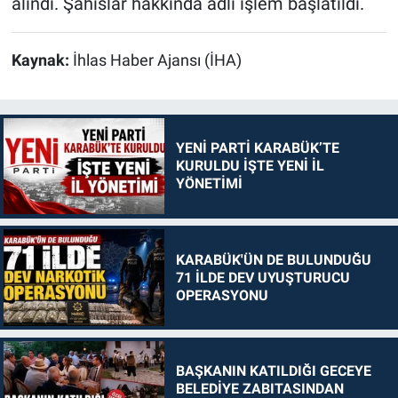
alındı. Şahıslar hakkında adli işlem başlatıldı.
Kaynak:
İhlas Haber Ajansı (İHA)
YENİ PARTİ KARABÜK’TE
KURULDU İŞTE YENİ İL
YÖNETİMİ
KARABÜK'ÜN DE BULUNDUĞU
71 İLDE DEV UYUŞTURUCU
OPERASYONU
BAŞKANIN KATILDIĞI GECEYE
BELEDİYE ZABITASINDAN