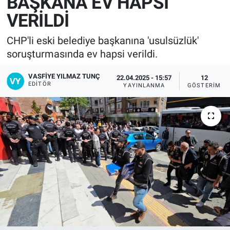
BAŞKANA EV HAPSİ
VERİLDİ
CHP'li eski belediye başkanına 'usulsüzlük'
soruşturmasında ev hapsi verildi.
VASFIYE YILMAZ TUNÇ
22.04.2025 - 15:57
12
EDITÖR
YAYINLANMA
GÖSTERIM