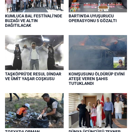
KUMLUCA BAL FESTİVALİ’NDE
BARTIN'DA UYUŞURUCU
BUZAĞI VE ALTIN
OPERASYONU 5 GÖZALTI
DAĞITILACAK
TAŞKÖPRÜ’DE RESUL DİNDAR
KOMŞUSUNU ÖLDÜRÜP EVİNİ
VE ÜMİT YAŞAR COŞKUSU
ATEŞE VEREN ŞAHIS
TUTUKLANDI
TOSYA’DA ORMAN
DÜNYA ÜÇÜNCÜSÜ ZEYNEP