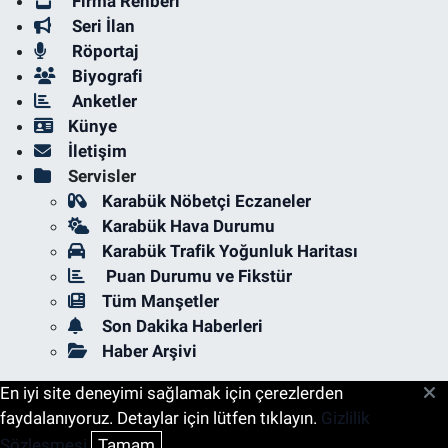
Firma Rehberi
Seri İlan
Röportaj
Biyografi
Anketler
Künye
İletişim
Servisler
Karabük Nöbetçi Eczaneler
Karabük Hava Durumu
Karabük Trafik Yoğunluk Haritası
Puan Durumu ve Fikstür
Tüm Manşetler
Son Dakika Haberleri
Haber Arşivi
En iyi site deneyimi sağlamak için çerezlerden
faydalanıyoruz. Detaylar için lütfen tıklayın.
Gizlilik
Sözleşmesi
Tamam