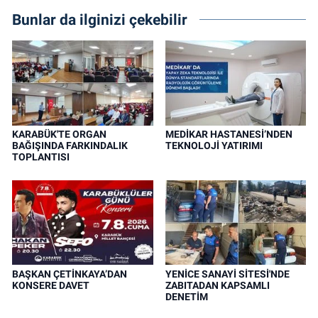
Bunlar da ilginizi çekebilir
KARABÜK'TE ORGAN
MEDİKAR HASTANESİ’NDEN
BAĞIŞINDA FARKINDALIK
TEKNOLOJİ YATIRIMI
TOPLANTISI
BAŞKAN ÇETİNKAYA’DAN
YENİCE SANAYİ SİTESİ'NDE
KONSERE DAVET
ZABITADAN KAPSAMLI
DENETİM