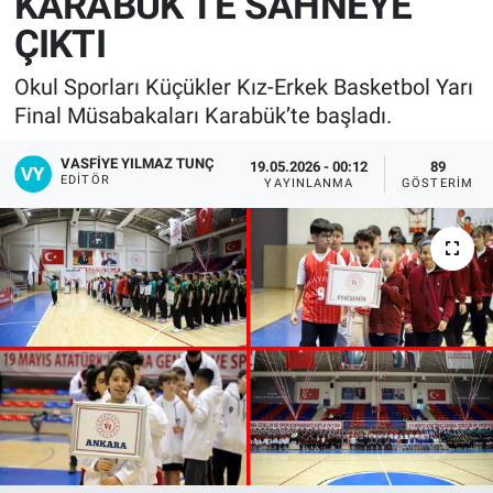
KARABÜK’TE SAHNEYE
ÇIKTI
Okul Sporları Küçükler Kız-Erkek Basketbol Yarı
Final Müsabakaları Karabük’te başladı.
VASFIYE YILMAZ TUNÇ
19.05.2026 - 00:12
89
EDITÖR
YAYINLANMA
GÖSTERIM