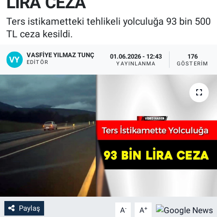
LİRA CEZA
Ters istikametteki tehlikeli yolculuğa 93 bin 500
TL ceza kesildi.
VASFIYE YILMAZ TUNÇ
01.06.2026 - 12:43
176
EDITÖR
YAYINLANMA
GÖSTERIM
Paylaş
-
+
A
A