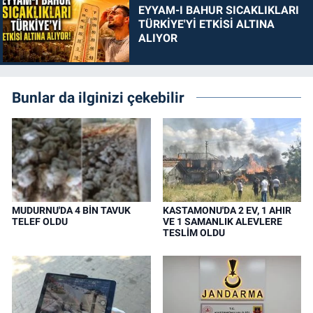
EYYAM-I BAHUR SICAKLIKLARI
TÜRKİYE'Yİ ETKİSİ ALTINA
ALIYOR
Bunlar da ilginizi çekebilir
MUDURNU'DA 4 BİN TAVUK
KASTAMONU'DA 2 EV, 1 AHIR
TELEF OLDU
VE 1 SAMANLIK ALEVLERE
TESLİM OLDU