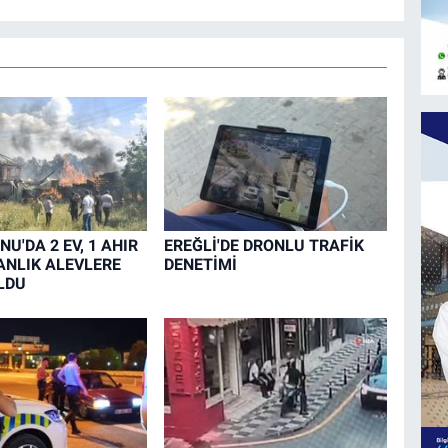
U'DA 2 EV, 1 AHIR
EREĞLİ'DE DRONLU TRAFİK
ANLIK ALEVLERE
DENETİMİ
LDU