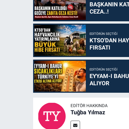
BAŞKANIN KAT
CEZA..!
EDITÖRÜN SEÇTIĞI
KTSO'DAN HAY
FIRSATI
EDITÖRÜN SEÇTIĞI
EYYAM-I BAHUR
ALIYOR
EDITÖR HAKKINDA
Tuğba Yılmaz