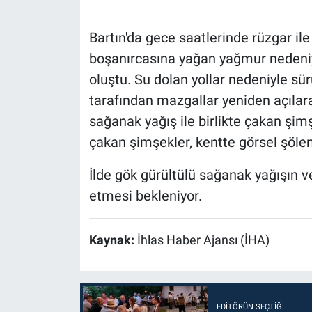
Bartın'da gece saatlerinde rüzgar ile
boşanırcasına yağan yağmur nedeniyle
oluştu. Su dolan yollar nedeniyle sür
tarafından mazgallar yeniden açılarak
sağanak yağış ile birlikte çakan şimş
çakan şimşekler, kentte görsel şöle
İlde gök gürültülü sağanak yağışın 
etmesi bekleniyor.
Kaynak:
İhlas Haber Ajansı (İHA)
EDITÖRÜN SEÇTIĞI