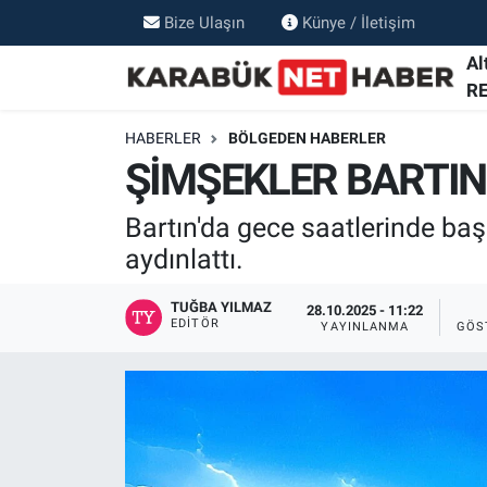
Bize Ulaşın
Künye / İletişim
Al
R
HABERLER
BÖLGEDEN HABERLER
ŞİMŞEKLER BARTIN'
Bartın'da gece saatlerinde ba
aydınlattı.
TUĞBA YILMAZ
28.10.2025 - 11:22
EDITÖR
YAYINLANMA
GÖS