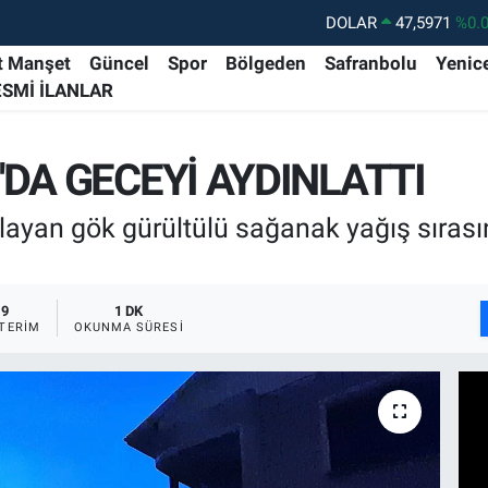
DOLAR
47,5971
%0.
EURO
55,1336
%0.
t Manşet
Güncel
Spor
Bölgeden
Safranbolu
Yenic
ESMİ İLANLAR
STERLİN
64,2534
%0.
GRAM ALTIN
6527.85
%0.
DA GECEYİ AYDINLATTI
BİST100
13.703
%
BITCOIN
64.475,47
%0.
şlayan gök gürültülü sağanak yağış sıras
9
1 DK
TERIM
OKUNMA SÜRESI