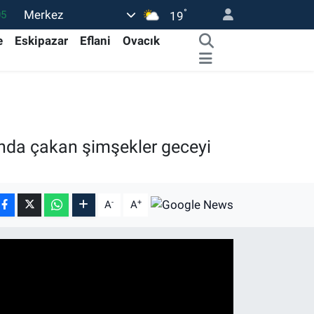
°
Merkez
05
19
18
e
Eskipazar
Eflani
Ovacık
22
54
0
66
ında çakan şimşekler geceyi
-
+
A
A