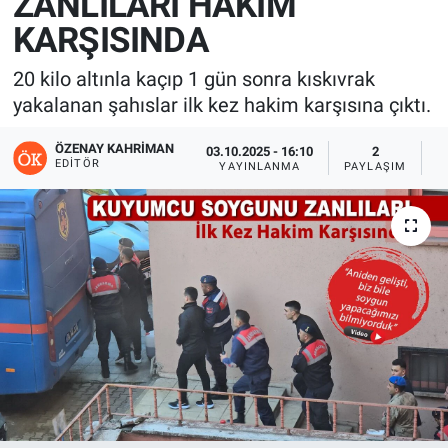
ZANLILARI HAKİM
KARŞISINDA
20 kilo altınla kaçıp 1 gün sonra kıskıvrak
yakalanan şahıslar ilk kez hakim karşısına çıktı.
ÖZENAY KAHRIMAN
03.10.2025 - 16:10
2
EDITÖR
YAYINLANMA
PAYLAŞIM
G