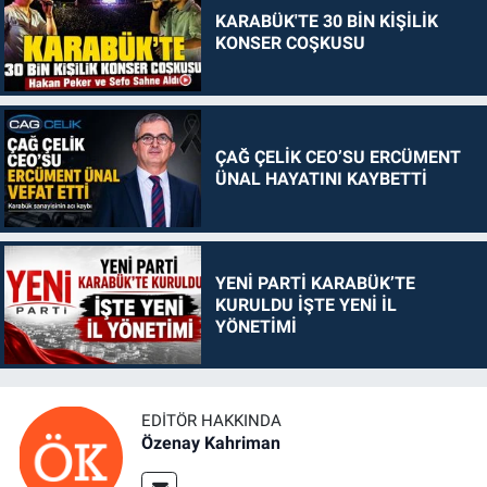
KARABÜK'TE 30 BİN KİŞİLİK
KONSER COŞKUSU
ÇAĞ ÇELİK CEO’SU ERCÜMENT
ÜNAL HAYATINI KAYBETTİ
YENİ PARTİ KARABÜK’TE
KURULDU İŞTE YENİ İL
YÖNETİMİ
EDITÖR HAKKINDA
Özenay Kahriman