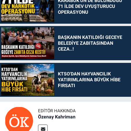
KARABÜK'ÜN DE BULUNDUĞU
71 İLDE DEV UYUŞTURUCU
OPERASYONU
BAŞKANIN KATILDIĞI GECEYE
BELEDİYE ZABITASINDAN
CEZA..!
KTSO'DAN HAYVANCILIK
YATIRIMLARINA BÜYÜK HİBE
FIRSATI
EDITÖR HAKKINDA
Özenay Kahriman