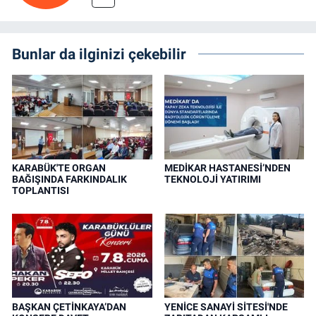
Bunlar da ilginizi çekebilir
KARABÜK'TE ORGAN
MEDİKAR HASTANESİ’NDEN
BAĞIŞINDA FARKINDALIK
TEKNOLOJİ YATIRIMI
TOPLANTISI
BAŞKAN ÇETİNKAYA’DAN
YENİCE SANAYİ SİTESİ'NDE