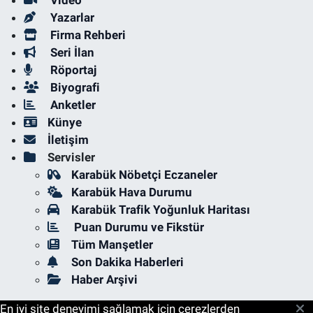
Video
Yazarlar
Firma Rehberi
Seri İlan
Röportaj
Biyografi
Anketler
Künye
İletişim
Servisler
Karabük Nöbetçi Eczaneler
Karabük Hava Durumu
Karabük Trafik Yoğunluk Haritası
Puan Durumu ve Fikstür
Tüm Manşetler
Son Dakika Haberleri
Haber Arşivi
En iyi site deneyimi sağlamak için çerezlerden