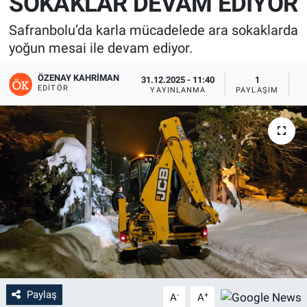
SOKAKLAR DEVAM EDİYOR
Safranbolu’da karla mücadelede ara sokaklarda
yoğun mesai ile devam ediyor.
ÖZENAY KAHRIMAN
31.12.2025 - 11:40
1
EDITÖR
YAYINLANMA
PAYLAŞIM
G
Paylaş
-
+
A
A