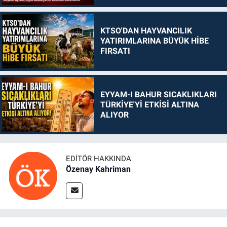
KTSO'DAN HAYVANCILIK
YATIRIMLARINA BÜYÜK HİBE
FIRSATI
EYYAM-I BAHUR SICAKLIKLARI
TÜRKİYE'Yİ ETKİSİ ALTINA
ALIYOR
EDITÖR HAKKINDA
Özenay Kahriman