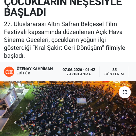
ÇOCUKLARIN NEŞESİYLE
BAŞLADI
27. Uluslararası Altın Safran Belgesel Film
Festivali kapsamında düzenlenen Açık Hava
Sinema Geceleri, çocukların yoğun ilgi
gösterdiği “Kral Şakir: Geri Dönüşüm” filmiyle
başladı.
ÖZENAY KAHRIMAN
07.06.2026 - 01:42
85
EDITÖR
YAYINLANMA
GÖSTERIM
O