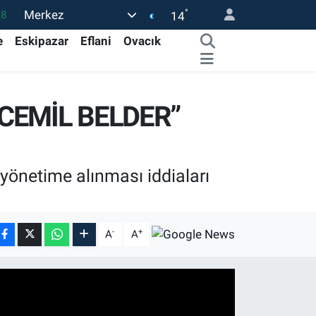
°
Merkez
18
14
32
e
Eskipazar
Eflani
Ovacık
38
59
CEMİL BELDER”
14
87
yönetime alınması iddiaları
-
+
A
A