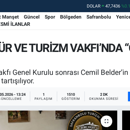
DOLAR
47,7436
%0.
EURO
55,2510
%0.
t Manşet
Güncel
Spor
Bölgeden
Safranbolu
Yenic
ESMİ İLANLAR
STERLİN
64,4811
%0.
GRAM ALTIN
6648.99
%2.
R VE TURİZM VAKFI’NDA “
BİST100
13.779
%-
BITCOIN
64.960,21
%0.
kfı Genel Kurulu sonrası Cemil Belder’in 
tartışılıyor.
05.2026 - 13:24
1
1510
2 DK
GÜNCELLEME
PAYLAŞIM
GÖSTERIM
OKUNMA SÜRESI