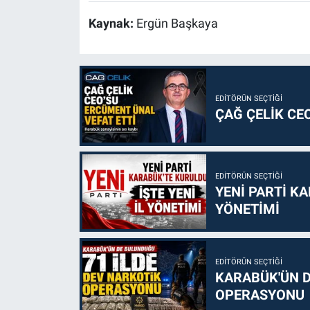
Kaynak:
Ergün Başkaya
EDITÖRÜN SEÇTIĞI
ÇAĞ ÇELİK CE
EDITÖRÜN SEÇTIĞI
YENİ PARTİ KA
YÖNETİMİ
EDITÖRÜN SEÇTIĞI
KARABÜK'ÜN D
OPERASYONU