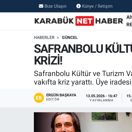
Bize Ulaşın
Künye / İletişim
Al
R
HABERLER
GÜNCEL
SAFRANBOLU KÜLTÜ
KRİZİ!
Safranbolu Kültür ve Turizm Va
vakıfta kriz yarattı. Üye iradesi 
ERGÜN BAŞKAYA
13.05.2026 - 16:47
15.
EDITÖR
YAYINLANMA