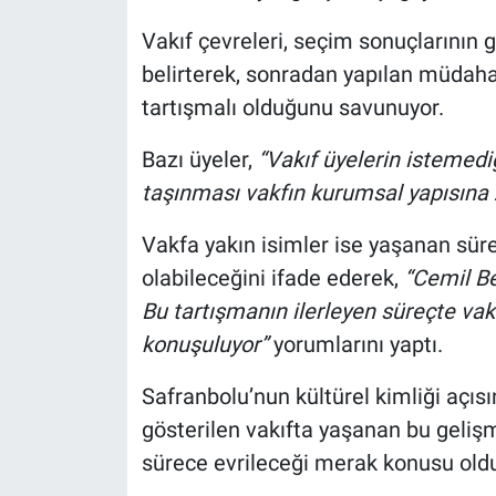
Vakıf çevreleri, seçim sonuçlarının ge
belirterek, sonradan yapılan müdaha
tartışmalı olduğunu savunuyor.
Bazı üyeler,
“Vakıf üyelerin istemediğ
taşınması vakfın kurumsal yapısına z
Vakfa yakın isimler ise yaşanan sür
olabileceğini ifade ederek,
“Cemil Be
Bu tartışmanın ilerleyen süreçte vakı
konuşuluyor”
yorumlarını yaptı.
Safranbolu’nun kültürel kimliği açıs
gösterilen vakıfta yaşanan bu geliş
sürece evrileceği merak konusu old