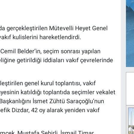
da gerçekleştirilen Mütevelli Heyet Genel
kıf kulislerini hareketlendirdi.
Cemil Belder’in, seçim sonrası yapılan
ğine getirildiği iddiaları vakıf çevrelerinde
ştirilen genel kurul toplantısı, vakıf
üyesinin katıldığı toplantıda seçimler vekalet
n Başkanlığını İsmet Zühtü Saraçoğlu’nun
fik Dizdar, 42 oy alarak yeniden vakıf
cek, Mustafa Şehirli, İsmail Timar,