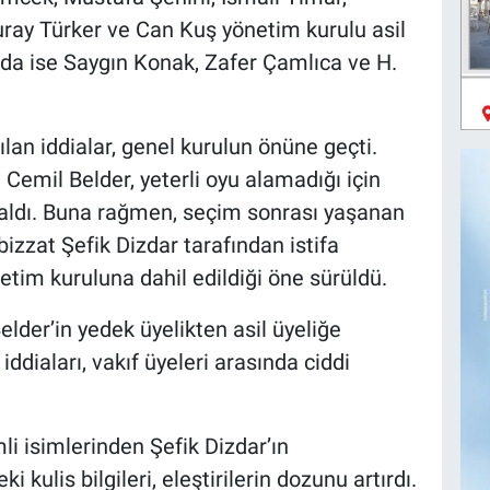
ray Türker ve Can Kuş yönetim kurulu asil
nda ise Saygın Konak, Zafer Çamlıca ve H.
lan iddialar, genel kurulun önüne geçti.
 Cemil Belder, yeterli oyu alamadığı için
 aldı. Buna rağmen, seçim sonrası yaşanan
izzat Şefik Dizdar tarafından istifa
netim kuruluna dahil edildiği öne sürüldü.
lder’in yedek üyelikten asil üyeliğe
iddiaları, vakıf üyeleri arasında ciddi
mli isimlerinden Şefik Dizdar’ın
kulis bilgileri, eleştirilerin dozunu artırdı.