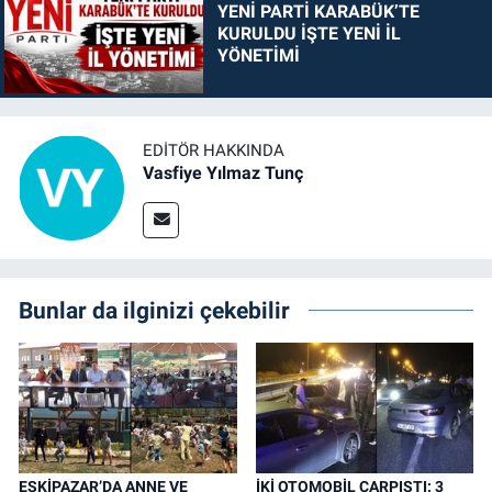
YENİ PARTİ KARABÜK’TE
KURULDU İŞTE YENİ İL
YÖNETİMİ
EDITÖR HAKKINDA
Vasfiye Yılmaz Tunç
Bunlar da ilginizi çekebilir
ESKİPAZAR’DA ANNE VE
İKİ OTOMOBİL ÇARPIŞTI: 3