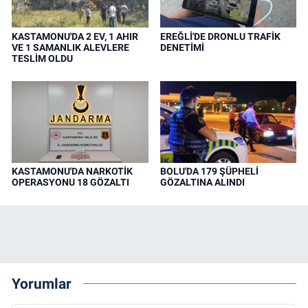
KASTAMONU'DA 2 EV, 1 AHIR
EREĞLİ'DE DRONLU TRAFİK
VE 1 SAMANLIK ALEVLERE
DENETİMİ
TESLİM OLDU
KASTAMONU'DA NARKOTİK
BOLU'DA 179 ŞÜPHELİ
OPERASYONU 18 GÖZALTI
GÖZALTINA ALINDI
Yorumlar