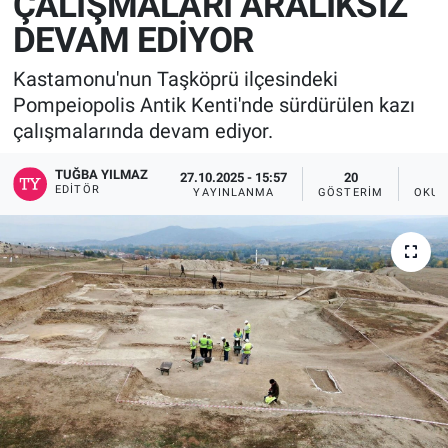
ÇALIŞMALARI ARALIKSIZ
DEVAM EDİYOR
Kastamonu'nun Taşköprü ilçesindeki
Pompeiopolis Antik Kenti'nde sürdürülen kazı
çalışmalarında devam ediyor.
TUĞBA YILMAZ
27.10.2025 - 15:57
20
EDITÖR
YAYINLANMA
GÖSTERIM
OKUN