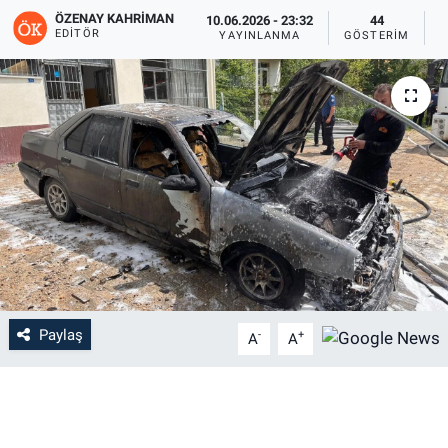
ÖZENAY KAHRIMAN
10.06.2026 - 23:32
44
EDITÖR
YAYINLANMA
GÖSTERIM
O
Paylaş
-
+
A
A