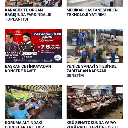
KARABÜK'TE ORGAN
MEDİKAR HASTANESİ’NDEN
BAĞIŞINDA FARKINDALIK
TEKNOLOJİ YATIRIMI
TOPLANTISI
BAŞKAN ÇETİNKAYA’DAN
YENİCE SANAYİ SİTESİ'NDE
KONSERE DAVET
ZABITADAN KAPSAMLI
DENETİM
KORUMA ALTINDAKİ
KBÜ SENATOSUNDA YAPAY
ÇOCUKLAR TATLI BİR
ZEKÂ PROJELERİ ÖNE ÇIKTI