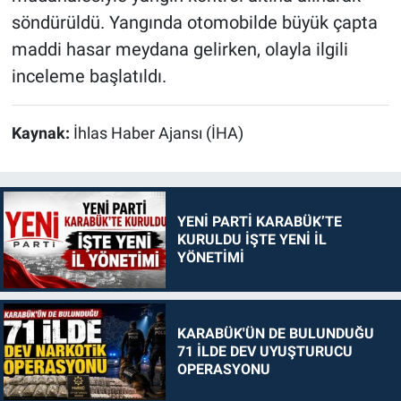
söndürüldü. Yangında otomobilde büyük çapta
maddi hasar meydana gelirken, olayla ilgili
inceleme başlatıldı.
Kaynak:
İhlas Haber Ajansı (İHA)
YENİ PARTİ KARABÜK’TE
KURULDU İŞTE YENİ İL
YÖNETİMİ
KARABÜK'ÜN DE BULUNDUĞU
71 İLDE DEV UYUŞTURUCU
OPERASYONU