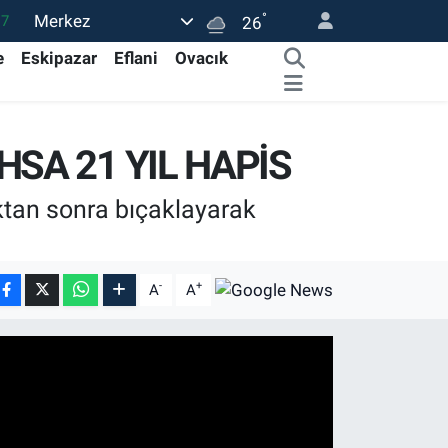
°
Merkez
17
26
01
e
Eskipazar
Eflani
Ovacık
02
44
SA 21 YIL HAPİS
4
76
ıktan sonra bıçaklayarak
-
+
A
A