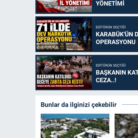
YÖNETİMİ
EDITÖRÜN SEÇTIĞI
KARABÜK'ÜN D
OPERASYONU
EDITÖRÜN SEÇTIĞI
BAŞKANIN KAT
CEZA..!
Bunlar da ilginizi çekebilir