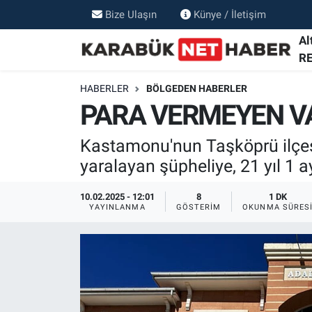
Bize Ulaşın
Künye / İletişim
Al
R
HABERLER
BÖLGEDEN HABERLER
PARA VERMEYEN VA
Kastamonu'nun Taşköprü ilçesin
yaralayan şüpheliye, 21 yıl 1 a
10.02.2025 - 12:01
8
1 DK
YAYINLANMA
GÖSTERIM
OKUNMA SÜRES