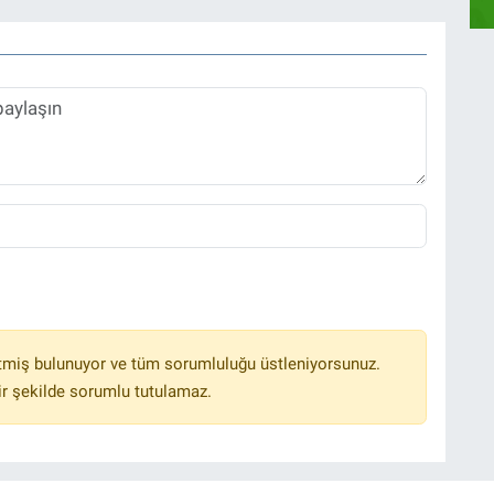
tmiş bulunuyor ve tüm sorumluluğu üstleniyorsunuz.
r şekilde sorumlu tutulamaz.