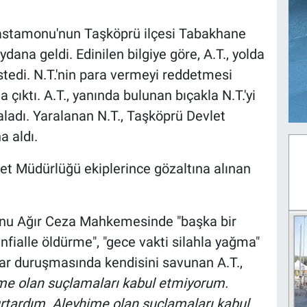
Kastamonu'nun Taşköprü ilçesi Tabakhane
ana geldi. Edinilen bilgiye göre, A.T., yolda
 istedi. N.T.'nin para vermeyi reddetmesi
a çıktı. A.T., yanında bulunan bıçakla N.T.'yi
ladı. Yaralanan N.T., Taşköprü Devlet
a aldı.
et Müdürlüğü ekiplerince gözaltına alınan
onu Ağır Ceza Mahkemesinde "başka bir
ialle öldürme", "gece vakti silahla yağma"
rar duruşmasında kendisini savunan A.T.,
me olan suçlamaları kabul etmiyorum.
tardım. Aleyhime olan suçlamaları kabul