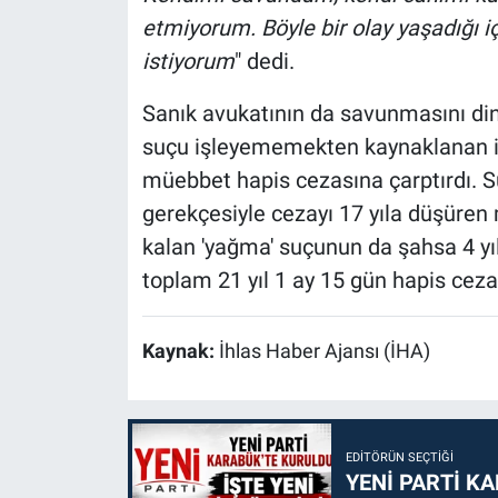
etmiyorum. Böyle bir olay yaşadığı 
istiyorum
" dedi.
Sanık avukatının da savunmasını din
suçu işleyememekten kaynaklanan in
müebbet hapis cezasına çarptırdı.
gerekçesiyle cezayı 17 yıla düşür
kalan 'yağma' suçunun da şahsa 4 yıl
toplam 21 yıl 1 ay 15 gün hapis cezas
Kaynak:
İhlas Haber Ajansı (İHA)
EDITÖRÜN SEÇTIĞI
YENİ PARTİ KA