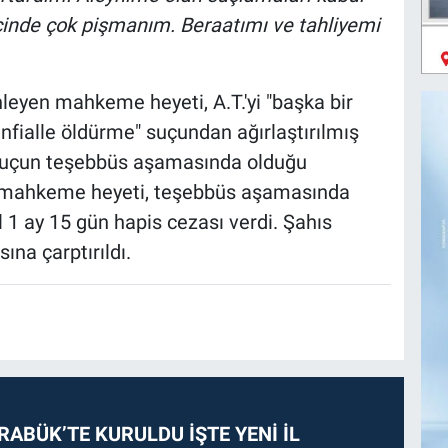
içinde çok pişmanım. Beraatımı ve tahliyemi
leyen mahkeme heyeti, A.T.'yi "başka bir
fialle öldürme" suçundan ağırlaştırılmış
 Suçun teşebbüs aşamasında olduğu
en mahkeme heyeti, teşebbüs aşamasında
 1 ay 15 gün hapis cezası verdi. Şahıs
ına çarptırıldı.
RABÜK’TE KURULDU İŞTE YENİ İL