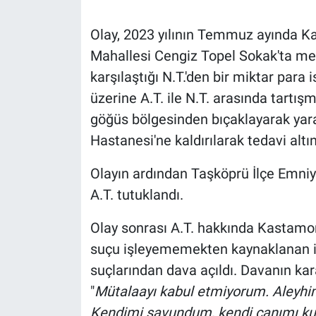
Olay, 2023 yılının Temmuz ayında 
Mahallesi Cengiz Topel Sokak'ta meyd
karşılaştığı N.T.'den bir miktar para
üzerine A.T. ile N.T. arasında tartışm
göğüs bölgesinden bıçaklayarak yara
Hastanesi'ne kaldırılarak tedavi altın
Olayın ardından Taşköprü İlçe Emniy
A.T. tutuklandı.
Olay sonrası A.T. hakkında Kastam
suçu işleyememekten kaynaklanan inf
suçlarından dava açıldı. Davanın ka
"
Mütalaayı kabul etmiyorum. Aleyhi
Kendimi savundum, kendi canımı kur