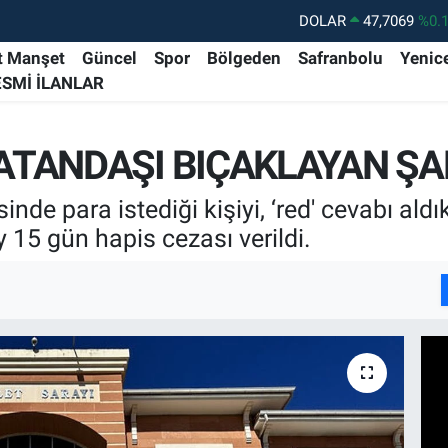
DOLAR
47,7069
%0.
EURO
55,0265
%0.
t Manşet
Güncel
Spor
Bölgeden
Safranbolu
Yenic
ESMİ İLANLAR
STERLİN
64,1897
%0.
GRAM ALTIN
6574.81
%1.
TANDAŞI BIÇAKLAYAN ŞAH
BİST100
13.887
%6
BITCOIN
64.360,53
%-0.
de para istediği kişiyi, ‘red' cevabı ald
y 15 gün hapis cezası verildi.
I