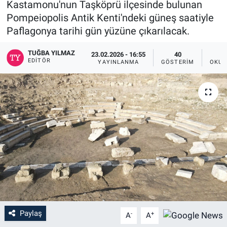
Kastamonu'nun Taşköprü ilçesinde bulunan
Pompeiopolis Antik Kenti'ndeki güneş saatiyle
Paflagonya tarihi gün yüzüne çıkarılacak.
TUĞBA YILMAZ
23.02.2026 - 16:55
40
EDITÖR
YAYINLANMA
GÖSTERIM
OKUN
Paylaş
-
+
A
A