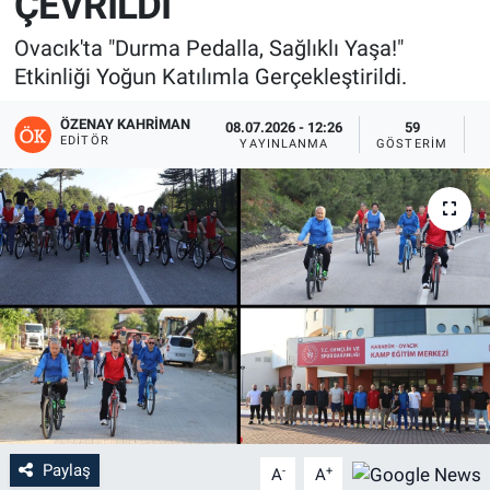
ÇEVRİLDİ
Ovacık'ta "Durma Pedalla, Sağlıklı Yaşa!"
Etkinliği Yoğun Katılımla Gerçekleştirildi.
ÖZENAY KAHRIMAN
08.07.2026 - 12:26
59
EDITÖR
YAYINLANMA
GÖSTERIM
O
Paylaş
-
+
A
A