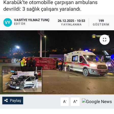
Karabük’te otomobille çarpışan ambulans
devrildi: 3 sağlık çalışanı yaralandı.
VASFIYE YILMAZ TUNÇ
26.12.2025 - 10:53
199
EDITÖR
YAYINLANMA
GÖSTERIM
Paylaş
-
+
A
A