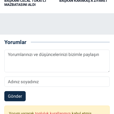
BAŞKANI CELAL TOKATLI
BAŞKAN KARAKAŞ’A ZİYARET
MAZBATASINI ALDI
Yorumlar
Gönder
Yorum yazarak
topluluk kurallarımızı
kabul etmiş