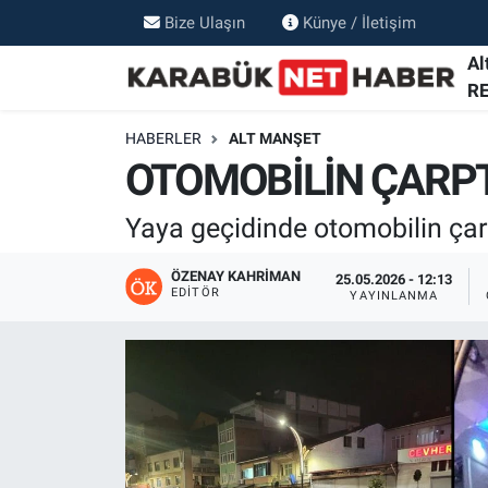
Bize Ulaşın
Künye / İletişim
Al
R
HABERLER
ALT MANŞET
OTOMOBİLİN ÇARPT
Yaya geçidinde otomobilin çarp
ÖZENAY KAHRIMAN
25.05.2026 - 12:13
EDITÖR
YAYINLANMA