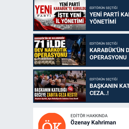
EDITÖRÜN SEÇTIĞI
YENİ PARTİ KA
YÖNETİMİ
EDITÖRÜN SEÇTIĞI
KARABÜK'ÜN D
OPERASYONU
EDITÖRÜN SEÇTIĞI
BAŞKANIN KAT
CEZA..!
EDITÖR HAKKINDA
Özenay Kahriman