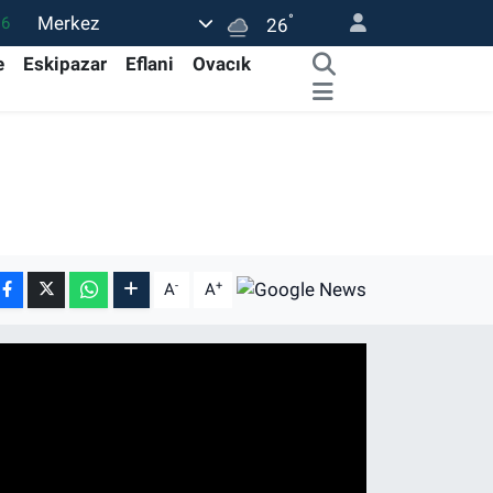
°
Merkez
16
26
02
e
Eskipazar
Eflani
Ovacık
07
44
4
76
-
+
A
A