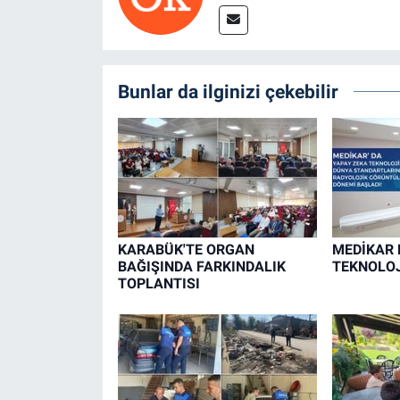
Bunlar da ilginizi çekebilir
KARABÜK'TE ORGAN
MEDİKAR 
BAĞIŞINDA FARKINDALIK
TEKNOLOJ
TOPLANTISI