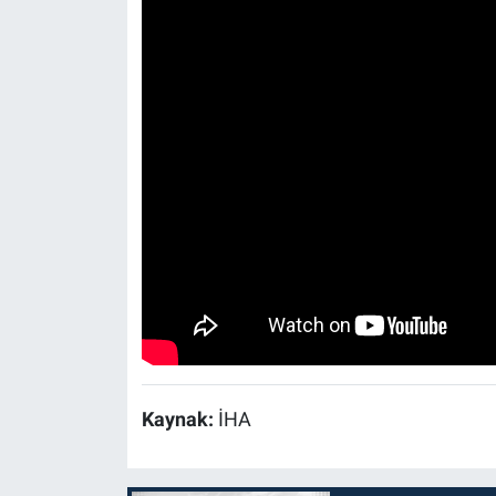
Kaynak:
İHA