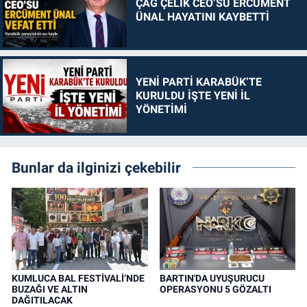
ÇAĞ ÇELİK CEO’SU ERCÜMENT
ÜNAL HAYATINI KAYBETTİ
YENİ PARTİ KARABÜK’TE
KURULDU İŞTE YENİ İL
YÖNETİMİ
Bunlar da ilginizi çekebilir
KUMLUCA BAL FESTİVALİ’NDE
BARTIN'DA UYUŞURUCU
BUZAĞI VE ALTIN
OPERASYONU 5 GÖZALTI
DAĞITILACAK