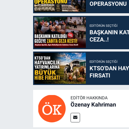
OPERASYONU
EDITÖRÜN SEÇTIĞI
BAŞKANIN KAT
CEZA..!
EDITÖRÜN SEÇTIĞI
KTSO'DAN HAY
FIRSATI
EDITÖR HAKKINDA
Özenay Kahriman