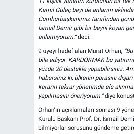
11 kişilik yönetim kurulunun bir te
Kamil Güleç beyi de anlarım aklında 
Cumhurbaşkanımız tarafından gönder
İsmail Demir gibi bir beyni koyan ger
anlamıyorum.”
dedi.
9 üyeyi hedef alan Murat Orhan,
“Bu
bile ediyor. KARDÖKMAK bu yatırımı
yüzde 20 destekle yapabilirsiniz. Am
habersiniz ki, ülkenin parasını dışa
kararın tekrar yönetimde ele alınma
yapılmasını öneriyorum.”
diye konuş
Orhan’ın açıklamaları sonrası 9 yö
Kurulu Başkanı Prof. Dr. İsmail Demi
bilmiyorlar sorusunu gündeme getird