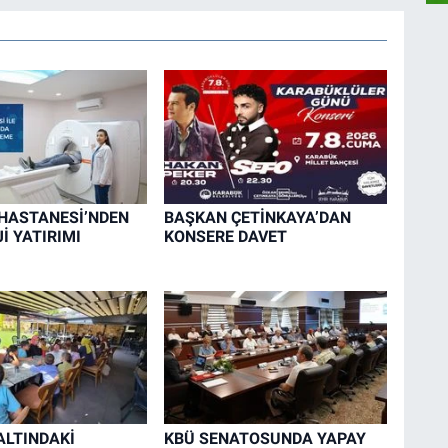
HASTANESİ’NDEN
BAŞKAN ÇETİNKAYA’DAN
İ YATIRIMI
KONSERE DAVET
LTINDAKİ
KBÜ SENATOSUNDA YAPAY