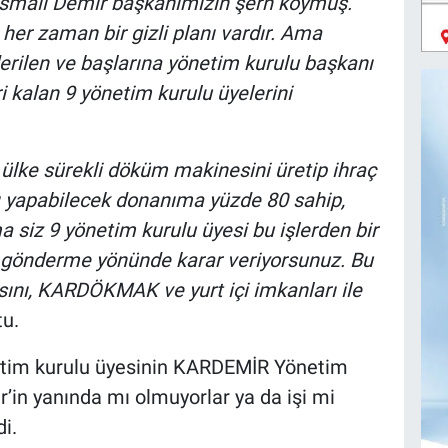
k İsmail Demir başkanımızın şerh koymuş.
her zaman bir gizli planı vardır. Ama
ilen ve başlarına yönetim kurulu başkanı
i kalan 9 yönetim kurulu üyelerini
 ülke sürekli döküm makinesini üretip ihraç
 yapabilecek donanıma yüzde 80 sahip,
a siz 9 yönetim kurulu üyesi bu işlerden bir
rı gönderme yönünde karar veriyorsunuz. Bu
sını, KARDÖKMAK ve yurt içi imkanları ile
tu.
netim kurulu üyesinin KARDEMİR Yönetim
r’in yanında mı olmuyorlar ya da işi mi
i.