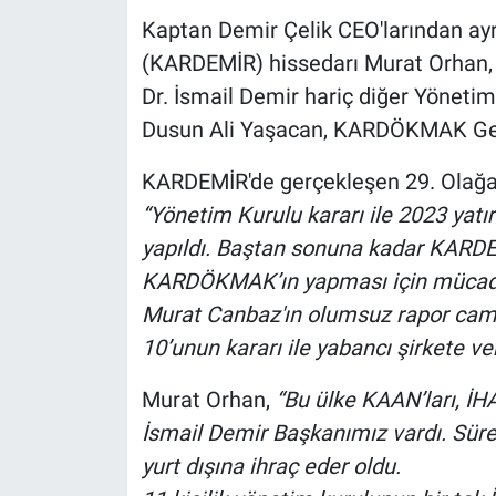
Kaptan Demir Çelik CEO'larından ayr
(KARDEMİR) hissedarı Murat Orhan,
Dr. İsmail Demir hariç diğer Yönet
Dusun Ali Yaşacan, KARDÖKMAK Gen
KARDEMİR'de gerçekleşen 29. Olağa
“Yönetim Kurulu kararı ile 2023 yat
yapıldı. Baştan sonuna kadar KARD
KARDÖKMAK’ın yapması için mücad
Murat Canbaz'ın olumsuz rapor camba
10’unun kararı ile yabancı şirkete ver
Murat Orhan,
“Bu ülke KAAN’ları, İHA
İsmail Demir Başkanımız vardı. Sürek
yurt dışına ihraç eder oldu.