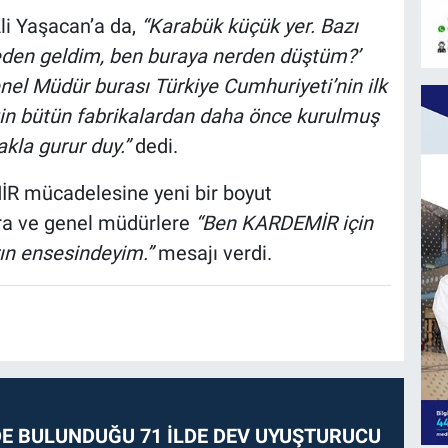
i Yaşacan’a da,
“Karabük küçük yer. Bazı
eden geldim, ben buraya nerden düştüm?’
nel Müdür burası Türkiye Cumhuriyeti’nin ilk
iğin bütün fabrikalardan daha önce kurulmuş
kla gurur duy.”
dedi.
İR mücadelesine yeni bir boyut
ra ve genel müdürlere
“Ben KARDEMİR için
ın ensesindeyim.”
mesajı verdi.
E BULUNDUĞU 71 İLDE DEV UYUŞTURUCU