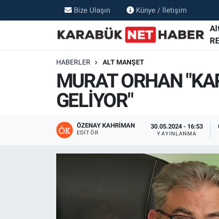
Bize Ulaşın
Künye / İletişim
Al
R
HABERLER
ALT MANŞET
MURAT ORHAN "KAR
GELİYOR"
ÖZENAY KAHRIMAN
30.05.2024 - 16:53
EDITÖR
YAYINLANMA