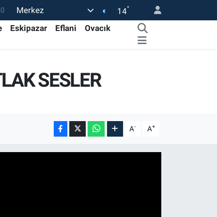
°
Merkez
0
14
08
e
Eskipazar
Eflani
Ovacık
0
45
TLAK SESLER
0
63
-
+
A
A