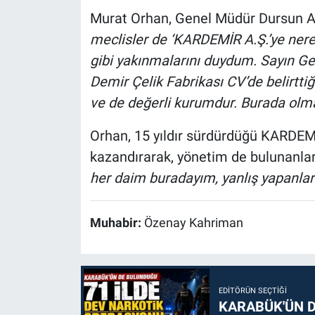
Murat Orhan, Genel Müdür Dursun Al
meclisler de ‘KARDEMİR A.Ş.’ye ner
gibi yakınmalarını duydum. Sayın Ge
Demir Çelik Fabrikası CV’de belirtt
ve de değerli kurumdur. Burada olma
Orhan, 15 yıldır sürdürdüğü KARDEM
kazandırarak, yönetim de bulunanla
her daim buradayım, yanlış yapanlar
Muhabir:
Özenay Kahriman
EDITÖRÜN SEÇTIĞI
KARABÜK'ÜN D