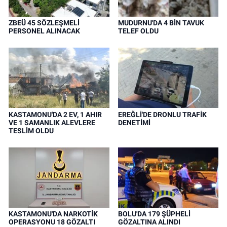
ZBEÜ 45 SÖZLEŞMELİ
MUDURNU'DA 4 BİN TAVUK
PERSONEL ALINACAK
TELEF OLDU
KASTAMONU'DA 2 EV, 1 AHIR
EREĞLİ'DE DRONLU TRAFİK
VE 1 SAMANLIK ALEVLERE
DENETİMİ
TESLİM OLDU
KASTAMONU'DA NARKOTİK
BOLU'DA 179 ŞÜPHELİ
OPERASYONU 18 GÖZALTI
GÖZALTINA ALINDI