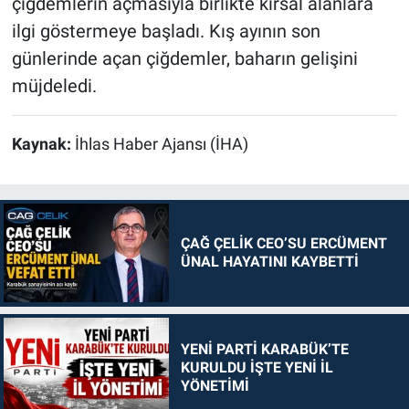
çiğdemlerin açmasıyla birlikte kırsal alanlara
ilgi göstermeye başladı. Kış ayının son
günlerinde açan çiğdemler, baharın gelişini
müjdeledi.
Kaynak:
İhlas Haber Ajansı (İHA)
ÇAĞ ÇELİK CEO’SU ERCÜMENT
ÜNAL HAYATINI KAYBETTİ
YENİ PARTİ KARABÜK’TE
KURULDU İŞTE YENİ İL
YÖNETİMİ