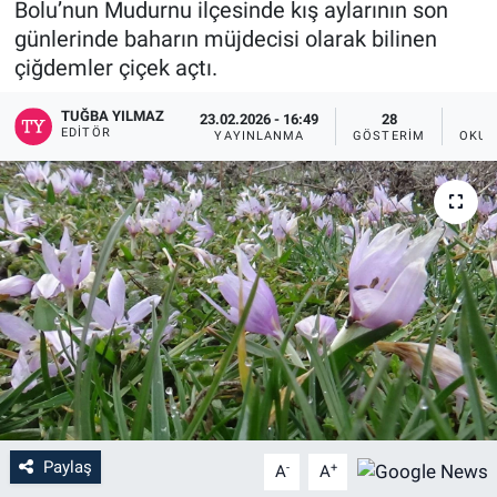
Bolu’nun Mudurnu ilçesinde kış aylarının son
günlerinde baharın müjdecisi olarak bilinen
çiğdemler çiçek açtı.
TUĞBA YILMAZ
23.02.2026 - 16:49
28
EDITÖR
YAYINLANMA
GÖSTERIM
OKUN
Paylaş
-
+
A
A