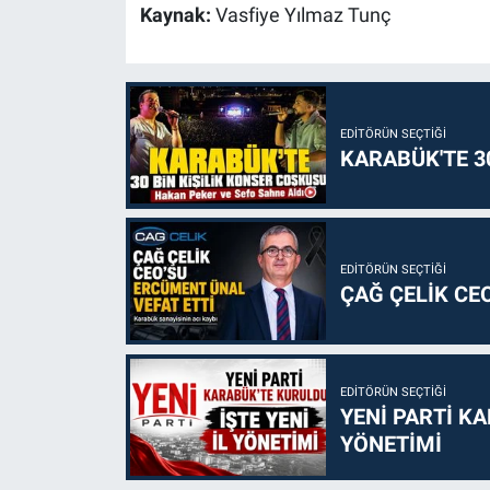
Kaynak:
Vasfiye Yılmaz Tunç
EDITÖRÜN SEÇTIĞI
KARABÜK'TE 3
EDITÖRÜN SEÇTIĞI
ÇAĞ ÇELİK CE
EDITÖRÜN SEÇTIĞI
YENİ PARTİ KA
YÖNETİMİ