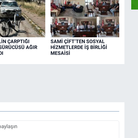
İN ÇARPTIĞI
SAMİ ÇİFT’TEN SOSYAL
 SÜRÜCÜSÜ AĞIR
HİZMETLERDE İŞ BİRLİĞİ
DI
MESAİSİ