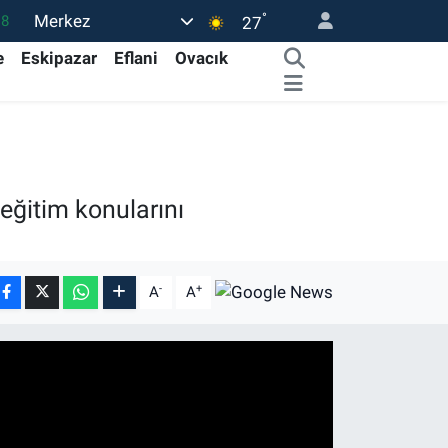
°
Merkez
18
27
32
e
Eskipazar
Eflani
Ovacık
38
0
14
15
eğitim konularını
-
+
A
A