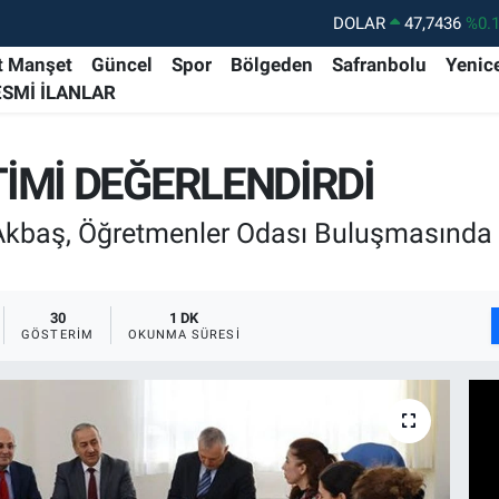
DOLAR
47,7436
%0.
EURO
55,2510
%0.
t Manşet
Güncel
Spor
Bölgeden
Safranbolu
Yenic
ESMİ İLANLAR
STERLİN
64,4811
%0.
GRAM ALTIN
6660.55
%
İMİ DEĞERLENDİRDİ
BİST100
13.779
%-
BITCOIN
64.840,97
%-0.
 Akbaş, Öğretmenler Odası Buluşmasında 
30
1 DK
GÖSTERIM
OKUNMA SÜRESI