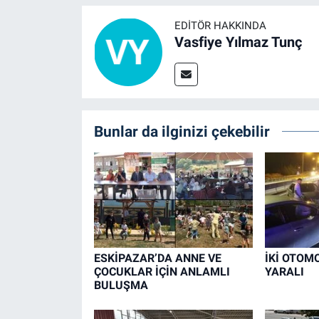
EDITÖR HAKKINDA
Vasfiye Yılmaz Tunç
Bunlar da ilginizi çekebilir
ESKİPAZAR’DA ANNE VE
İKİ OTOMO
ÇOCUKLAR İÇİN ANLAMLI
YARALI
BULUŞMA