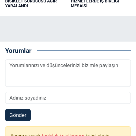
BİSİKLET SÜRÜCÜSÜ AĞIR
HİZMETLERDE İŞ BİRLİĞİ
YARALANDI
MESAİSİ
Yorumlar
Gönder
Yorum yazarak
topluluk kurallarımızı
kabul etmiş