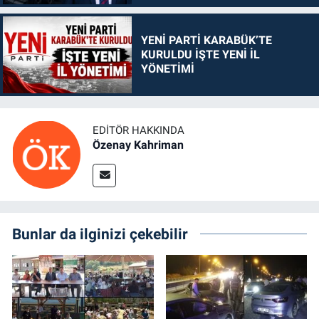
YENİ PARTİ KARABÜK’TE
KURULDU İŞTE YENİ İL
YÖNETİMİ
EDITÖR HAKKINDA
Özenay Kahriman
Bunlar da ilginizi çekebilir