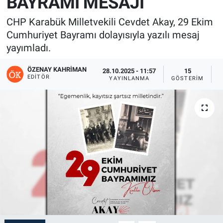
BAYRAMI MESAJI
CHP Karabük Milletvekili Cevdet Akay, 29 Ekim
Cumhuriyet Bayramı dolayısıyla yazılı mesaj
yayımladı.
ÖZENAY KAHRIMAN
28.10.2025 - 11:57
15
EDITÖR
YAYINLANMA
GÖSTERIM
O