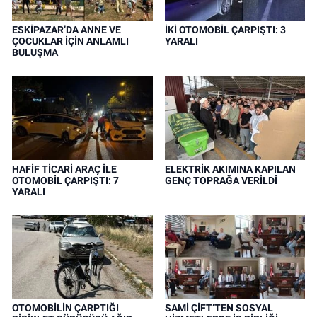
ESKİPAZAR’DA ANNE VE
İKİ OTOMOBİL ÇARPIŞTI: 3
ÇOCUKLAR İÇİN ANLAMLI
YARALI
BULUŞMA
HAFİF TİCARİ ARAÇ İLE
ELEKTRİK AKIMINA KAPILAN
OTOMOBİL ÇARPIŞTI: 7
GENÇ TOPRAĞA VERİLDİ
YARALI
OTOMOBİLİN ÇARPTIĞI
SAMİ ÇİFT’TEN SOSYAL