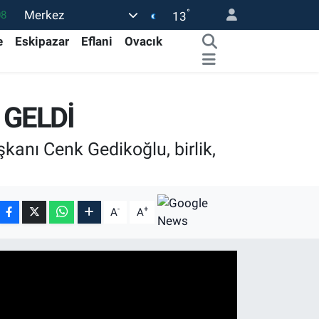
°
Merkez
08
13
02
e
Eskipazar
Eflani
Ovacık
16
44
 GELDİ
1
32
anı Cenk Gedikoğlu, birlik,
-
+
A
A