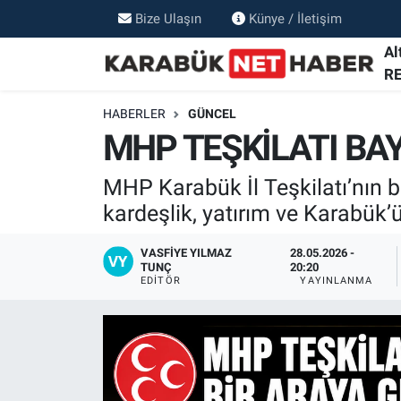
Bize Ulaşın
Künye / İletişim
Al
R
HABERLER
GÜNCEL
MHP TEŞKİLATI BA
MHP Karabük İl Teşkilatı’nın 
kardeşlik, yatırım ve Karabük’
VASFIYE YILMAZ
28.05.2026 -
TUNÇ
20:20
EDITÖR
YAYINLANMA