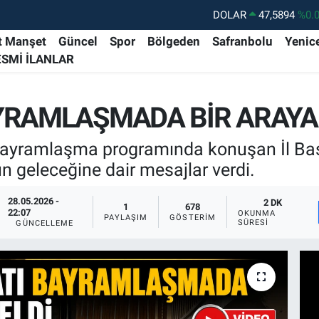
DOLAR
47,5894
%0.
EURO
55,0398
%-0.
t Manşet
Güncel
Spor
Bölgeden
Safranbolu
Yenic
ESMİ İLANLAR
STERLİN
64,1581
%0.
GRAM ALTIN
6508.83
%4.
YRAMLAŞMADA BİR ARAYA
BİST100
13.703
%1
BITCOIN
64.927,78
%1.
bayramlaşma programında konuşan İl Başk
ün geleceğine dair mesajlar verdi.
28.05.2026 -
2 DK
1
678
22:07
OKUNMA
PAYLAŞIM
GÖSTERIM
SÜRESI
GÜNCELLEME