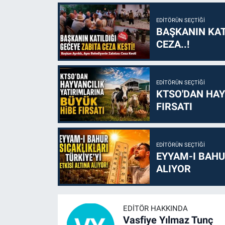
EDITÖRÜN SEÇTIĞI
BAŞKANIN KAT
CEZA..!
EDITÖRÜN SEÇTIĞI
KTSO'DAN HAY
FIRSATI
EDITÖRÜN SEÇTIĞI
EYYAM-I BAHUR
ALIYOR
EDITÖR HAKKINDA
Vasfiye Yılmaz Tunç