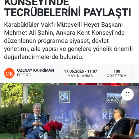
KONSEYİ'NDE
TECRÜBELERİNİ PAYLAŞTI
Karabüklüler Vakfı Mütevelli Heyet Başkanı
Mehmet Ali Şahin, Ankara Kent Konseyi’nde
düzenlenen programda siyaset, devlet
yönetimi, aile yapısı ve gençlere yönelik önemli
değerlendirmelerde bulundu.
ÖZENAY KAHRIMAN
17.06.2026 - 11:07
100
EDITÖR
YAYINLANMA
GÖSTERIM
O