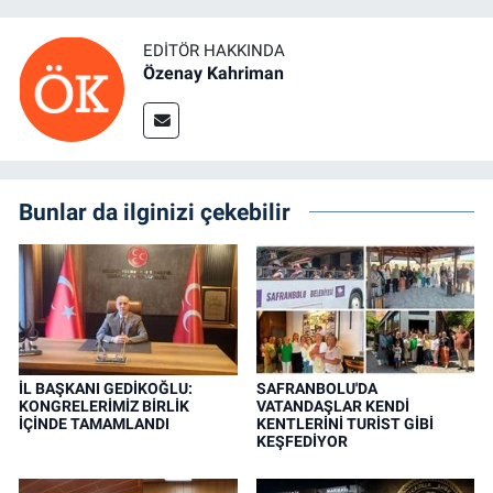
EDITÖR HAKKINDA
Özenay Kahriman
Bunlar da ilginizi çekebilir
İL BAŞKANI GEDİKOĞLU:
SAFRANBOLU'DA
KONGRELERİMİZ BİRLİK
VATANDAŞLAR KENDİ
İÇİNDE TAMAMLANDI
KENTLERİNİ TURİST GİBİ
KEŞFEDİYOR