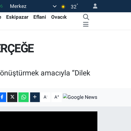
°
Merkez
06
32
.1
e
Eskipazar
Eflani
Ovacık
21
32
ERÇEĞE
8
69
e dönüştürmek amacıyla “Dilek
-
+
A
A