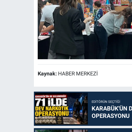
Kaynak:
HABER MERKEZİ
EDITÖRÜN SEÇTIĞI
KARABÜK'ÜN D
OPERASYONU