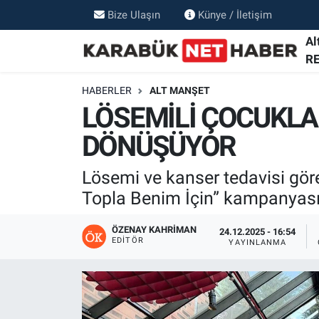
Bize Ulaşın
Künye / İletişim
Al
R
HABERLER
ALT MANŞET
LÖSEMİLİ ÇOCUKLAR
DÖNÜŞÜYOR
Lösemi ve kanser tedavisi göre
Topla Benim İçin” kampanyasını
ÖZENAY KAHRIMAN
24.12.2025 - 16:54
EDITÖR
YAYINLANMA