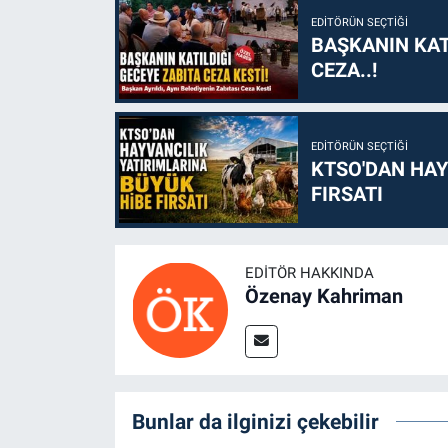
EDITÖRÜN SEÇTIĞI
BAŞKANIN KAT
CEZA..!
EDITÖRÜN SEÇTIĞI
KTSO'DAN HAY
FIRSATI
EDITÖR HAKKINDA
Özenay Kahriman
Bunlar da ilginizi çekebilir