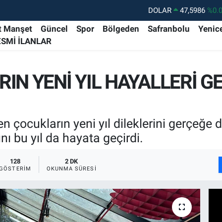
DOLAR
47,5986
%0.
EURO
55,0700
%0
t Manşet
Güncel
Spor
Bölgeden
Safranbolu
Yenic
ESMİ İLANLAR
STERLİN
64,2438
%0.
GRAM ALTIN
6513.94
%0.
IN YENİ YIL HAYALLERİ G
BİST100
13.768
%4
BITCOIN
64.602,05
%0.
n çocukların yeni yıl dileklerini gerçeğ
 bu yıl da hayata geçirdi.
128
2 DK
GÖSTERIM
OKUNMA SÜRESI