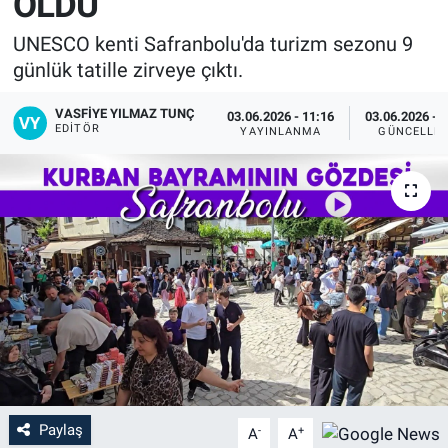
OLDU
UNESCO kenti Safranbolu'da turizm sezonu 9
günlük tatille zirveye çıktı.
VASFIYE YILMAZ TUNÇ
03.06.2026 - 11:16
03.06.2026 - 
EDITÖR
YAYINLANMA
GÜNCELLE
Paylaş
-
+
A
A