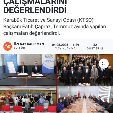
ÇALIŞMALARINI
DEĞERLENDİRDİ
Karabük Ticaret ve Sanayi Odası (KTSO)
Başkanı Fatih Çapraz, Temmuz ayında yapılan
çalışmaları değerlendirdi.
ÖZENAY KAHRIMAN
04.08.2025 - 11:29
32
EDITÖR
YAYINLANMA
GÖSTERIM
O