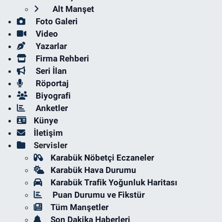
Alt Manşet
Foto Galeri
Video
Yazarlar
Firma Rehberi
Seri İlan
Röportaj
Biyografi
Anketler
Künye
İletişim
Servisler
Karabük Nöbetçi Eczaneler
Karabük Hava Durumu
Karabük Trafik Yoğunluk Haritası
Puan Durumu ve Fikstür
Tüm Manşetler
Son Dakika Haberleri