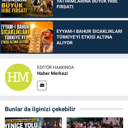
YATIRIMLARINA BÜYÜK HİBE
FIRSATI
EYYAM-I BAHUR SICAKLIKLARI
TÜRKİYE'Yİ ETKİSİ ALTINA
ALIYOR
EDITÖR HAKKINDA
Haber Merkezi
Bunlar da ilginizi çekebilir