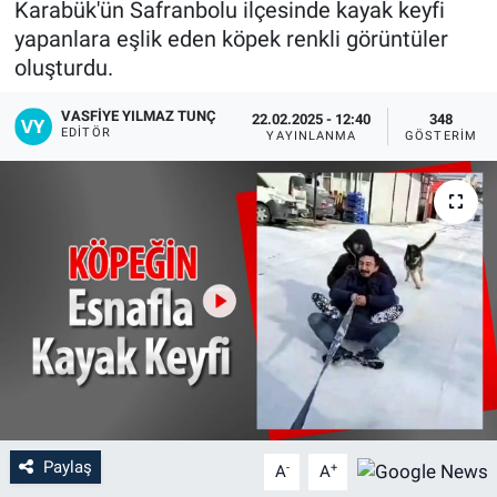
Karabük'ün Safranbolu ilçesinde kayak keyfi
yapanlara eşlik eden köpek renkli görüntüler
oluşturdu.
VASFIYE YILMAZ TUNÇ
22.02.2025 - 12:40
348
EDITÖR
YAYINLANMA
GÖSTERIM
Paylaş
-
+
A
A