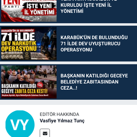
KURULDU İŞTE YENİ İL
YÖNETİMİ
KARABÜK'ÜN DE BULUNDUĞU
71 İLDE DEV UYUŞTURUCU
OPERASYONU
BAŞKANIN KATILDIĞI GECEYE
BELEDİYE ZABITASINDAN
CEZA..!
EDITÖR HAKKINDA
Vasfiye Yılmaz Tunç