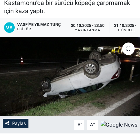
Kastamonu’da bir sürücü köpeğe çarpmamak
için kaza yaptı.
VASFIYE YILMAZ TUNÇ
30.10.2025 - 23:50
31.10.2025 - 
EDITÖR
YAYINLANMA
GÜNCELLE
Paylaş
-
+
A
A