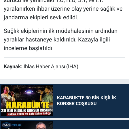
sürücü ile yanındaki Y.Ü, H.Ü, S.Y, ve İ.Y.
yaralanırken ihbar üzerine olay yerine sağlık ve
jandarma ekipleri sevk edildi.
Sağlık ekiplerinin ilk müdahalesinin ardından
yaralılar hastaneye kaldırıldı. Kazayla ilgili
inceleme başlatıldı
Kaynak:
İhlas Haber Ajansı (İHA)
KARABÜK'TE 30 BİN KİŞİLİK
KONSER COŞKUSU