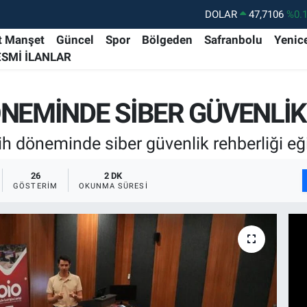
DOLAR
47,7106
%0.
EURO
55,1652
%0.
t Manşet
Güncel
Spor
Bölgeden
Safranbolu
Yenic
ESMİ İLANLAR
STERLİN
64,4046
%0.
GRAM ALTIN
6648.99
%2.
ÖNEMİNDE SİBER GÜVENLİK
BİST100
13.773
%-
BITCOIN
65.130,04
%1
h döneminde siber güvenlik rehberliği eğit
26
2 DK
GÖSTERIM
OKUNMA SÜRESI