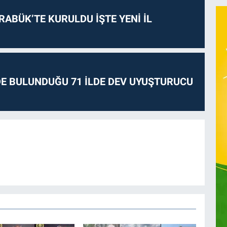
RABÜK’TE KURULDU İŞTE YENİ İL
E BULUNDUĞU 71 İLDE DEV UYUŞTURUCU