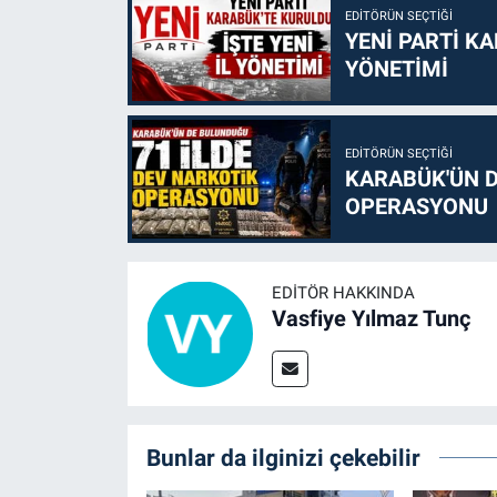
EDITÖRÜN SEÇTIĞI
YENİ PARTİ KA
YÖNETİMİ
EDITÖRÜN SEÇTIĞI
KARABÜK'ÜN D
OPERASYONU
EDITÖR HAKKINDA
Vasfiye Yılmaz Tunç
Bunlar da ilginizi çekebilir