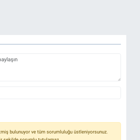
tmiş bulunuyor ve tüm sorumluluğu üstleniyorsunuz.
r şekilde sorumlu tutulamaz.