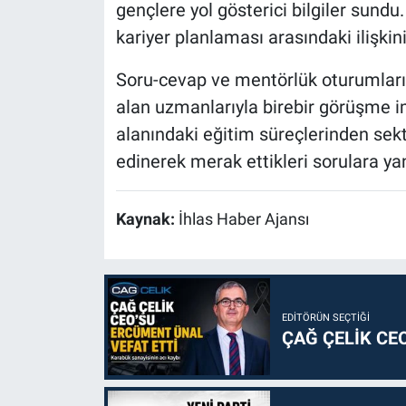
gençlere yol gösterici bilgiler sundu
kariyer planlaması arasındaki ilişki
Soru-cevap ve mentörlük oturumlarının
alan uzmanlarıyla birebir görüşme im
alanındaki eğitim süreçlerinden sekt
edinerek merak ettikleri sorulara yan
Kaynak:
İhlas Haber Ajansı
EDITÖRÜN SEÇTIĞI
ÇAĞ ÇELİK CE