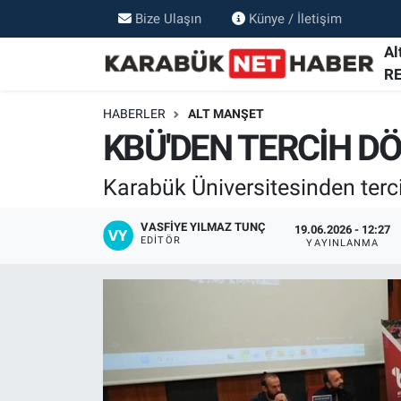
Bize Ulaşın
Künye / İletişim
Al
R
HABERLER
ALT MANŞET
KBÜ'DEN TERCİH D
Karabük Üniversitesinden terci
VASFIYE YILMAZ TUNÇ
19.06.2026 - 12:27
EDITÖR
YAYINLANMA