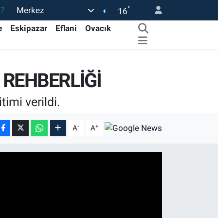
°
Merkez
17
16
27
e
Eskipazar
Eflani
Ovacık
35
59
 REHBERLİĞİ
19
.2
imi verildi.
-
+
A
A