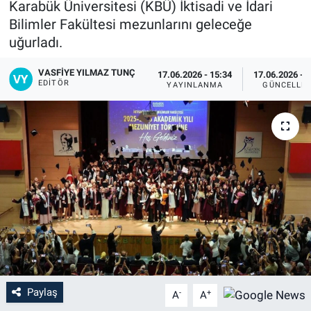
Karabük Üniversitesi (KBÜ) İktisadi ve İdari
Bilimler Fakültesi mezunlarını geleceğe
uğurladı.
VASFIYE YILMAZ TUNÇ
17.06.2026 - 15:34
17.06.2026 - 
EDITÖR
YAYINLANMA
GÜNCELLE
Paylaş
-
+
A
A