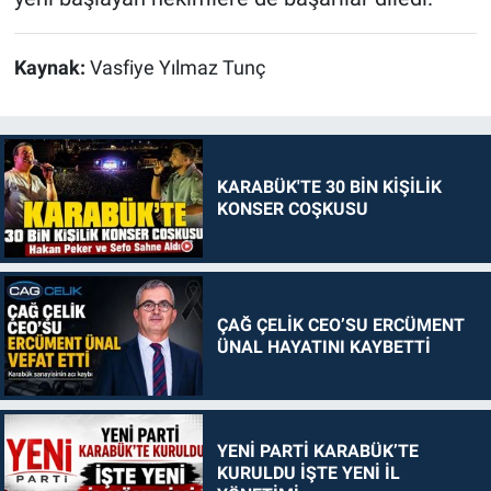
Kaynak:
Vasfiye Yılmaz Tunç
KARABÜK'TE 30 BİN KİŞİLİK
KONSER COŞKUSU
ÇAĞ ÇELİK CEO’SU ERCÜMENT
ÜNAL HAYATINI KAYBETTİ
YENİ PARTİ KARABÜK’TE
KURULDU İŞTE YENİ İL