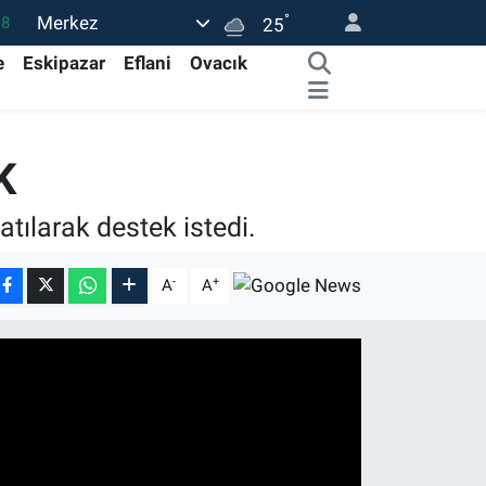
°
Merkez
18
25
32
e
Eskipazar
Eflani
Ovacık
38
03
K
14
11
ılarak destek istedi.
-
+
A
A