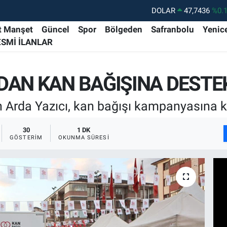
DOLAR
47,7436
%0.
EURO
55,2510
%0.
t Manşet
Güncel
Spor
Bölgeden
Safranbolu
Yenic
ESMİ İLANLAR
STERLİN
64,4811
%0.
GRAM ALTIN
6660.55
%0.
DAN KAN BAĞIŞINA DESTE
BİST100
13.779
%-
BITCOIN
64.959,79
%1.
rda Yazıcı, kan bağışı kampanyasına kat
30
1 DK
GÖSTERIM
OKUNMA SÜRESI