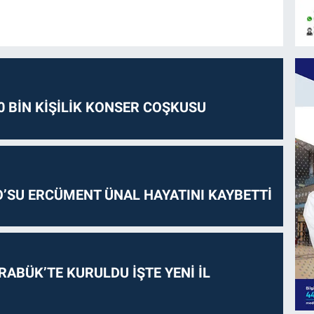
0 BİN KİŞİLİK KONSER COŞKUSU
O’SU ERCÜMENT ÜNAL HAYATINI KAYBETTİ
RABÜK’TE KURULDU İŞTE YENİ İL