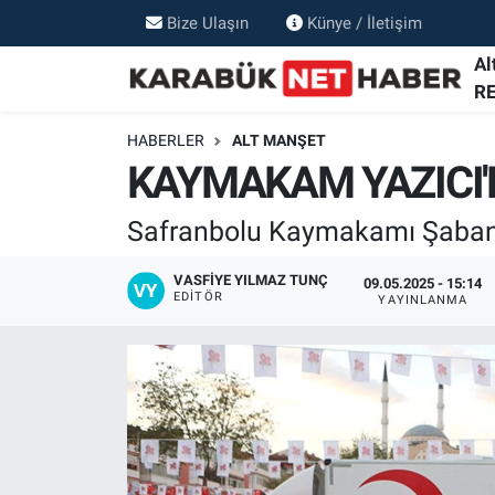
Bize Ulaşın
Künye / İletişim
Al
R
HABERLER
ALT MANŞET
KAYMAKAM YAZICI'
Safranbolu Kaymakamı Şaban A
VASFIYE YILMAZ TUNÇ
09.05.2025 - 15:14
EDITÖR
YAYINLANMA