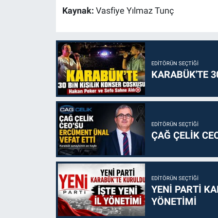
Kaynak:
Vasfiye Yılmaz Tunç
EDITÖRÜN SEÇTIĞI
KARABÜK'TE 3
EDITÖRÜN SEÇTIĞI
ÇAĞ ÇELİK CE
EDITÖRÜN SEÇTIĞI
YENİ PARTİ KA
YÖNETİMİ