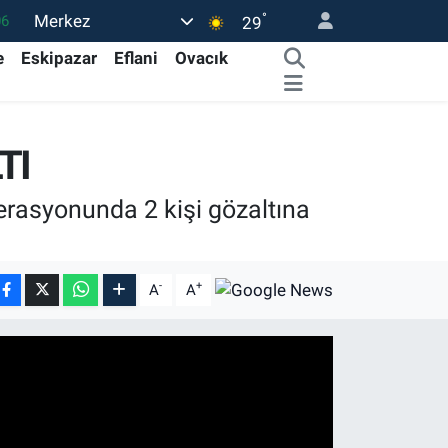
°
Merkez
06
29
02
e
Eskipazar
Eflani
Ovacık
.2
12
TI
0
16
rasyonunda 2 kişi gözaltına
-
+
A
A