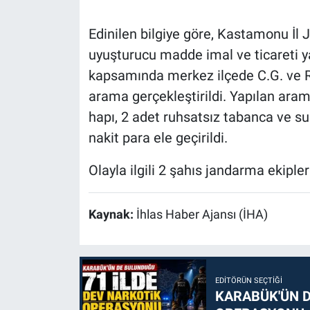
Edinilen bilgiye göre, Kastamonu İl
uyuşturucu madde imal ve ticareti y
kapsamında merkez ilçede C.G. ve R.A
arama gerçekleştirildi. Yapılan ar
hapı, 2 adet ruhsatsız tabanca ve su
nakit para ele geçirildi.
Olayla ilgili 2 şahıs jandarma ekipler
Kaynak:
İhlas Haber Ajansı (İHA)
EDITÖRÜN SEÇTIĞI
KARABÜK'ÜN D