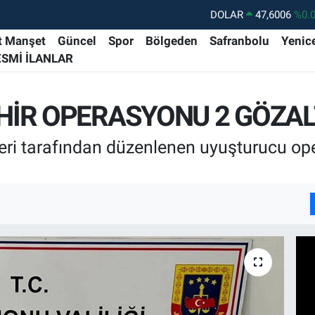
DOLAR
47,6006
%0.
EURO
55,0250
%0.
t Manşet
Güncel
Spor
Bölgeden
Safranbolu
Yenic
ESMİ İLANLAR
STERLİN
64,2398
%0
GRAM ALTIN
6500.87
%0.
İR OPERASYONU 2 GÖZAL
BİST100
13.799
%7
BITCOIN
64.643,95
%0.
ri tarafından düzenlenen uyuşturucu ope
I