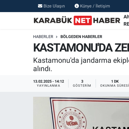
Bize Ulaşın
Künye / İletişim
Al
R
HABERLER
BÖLGEDEN HABERLER
KASTAMONU'DA ZEH
Kastamonu'da jandarma ekiple
alındı.
13.02.2025 - 14:12
3
1 DK
YAYINLANMA
GÖSTERIM
OKUNMA SÜRES