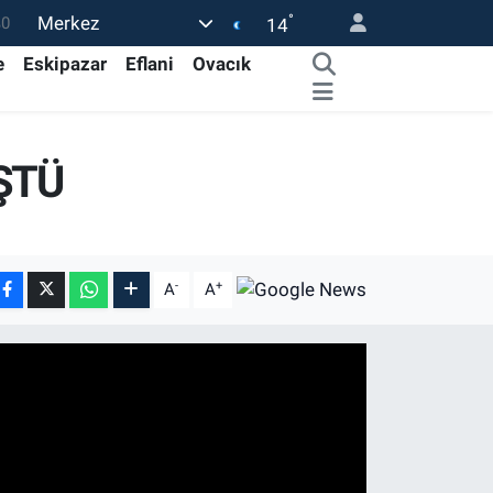
°
Merkez
0
14
08
e
Eskipazar
Eflani
Ovacık
0
12
ŞTÜ
0
16
-
+
A
A