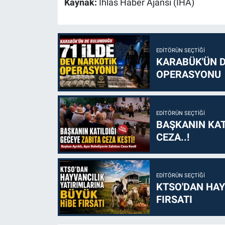
Kaynak:
İhlas Haber Ajansı (İHA)
EDITÖRÜN SEÇTIĞI
KARABÜK'ÜN D
OPERASYONU
EDITÖRÜN SEÇTIĞI
BAŞKANIN KAT
CEZA..!
EDITÖRÜN SEÇTIĞI
KTSO'DAN HAY
FIRSATI