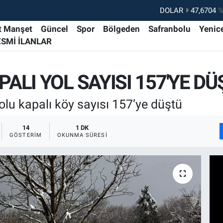
DOLAR
47,6704
%
EURO
55,0406
%-0.
t Manşet
Güncel
Spor
Bölgeden
Safranbolu
Yenic
ESMİ İLANLAR
STERLİN
64,2143
%
GRAM ALTIN
6500.87
%0.
LI YOL SAYISI 157'YE DÜ
BİST100
13.799
%7
BITCOIN
64.643,95
%0.
lu kapalı köy sayısı 157’ye düştü
14
1 DK
GÖSTERIM
OKUNMA SÜRESI