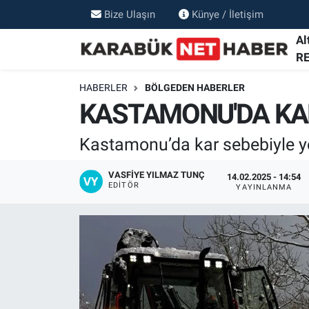
Bize Ulaşın
Künye / İletişim
Al
R
HABERLER
BÖLGEDEN HABERLER
KASTAMONU'DA KAPA
Kastamonu’da kar sebebiyle yo
VASFIYE YILMAZ TUNÇ
14.02.2025 - 14:54
EDITÖR
YAYINLANMA