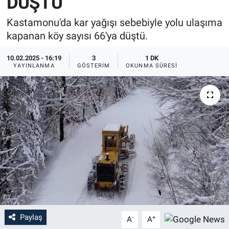
DÜŞTÜ
Kastamonu'da kar yağışı sebebiyle yolu ulaşıma
kapanan köy sayısı 66'ya düştü.
10.02.2025 - 16:19
3
1 DK
YAYINLANMA
GÖSTERIM
OKUNMA SÜRESI
Paylaş
-
+
A
A