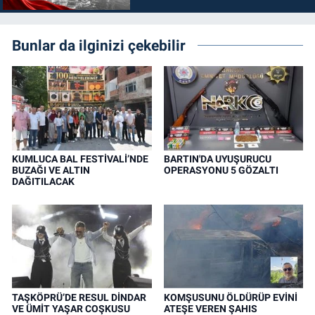
Bunlar da ilginizi çekebilir
KUMLUCA BAL FESTİVALİ’NDE
BARTIN'DA UYUŞURUCU
BUZAĞI VE ALTIN
OPERASYONU 5 GÖZALTI
DAĞITILACAK
TAŞKÖPRÜ’DE RESUL DİNDAR
KOMŞUSUNU ÖLDÜRÜP EVİNİ
VE ÜMİT YAŞAR COŞKUSU
ATEŞE VEREN ŞAHIS