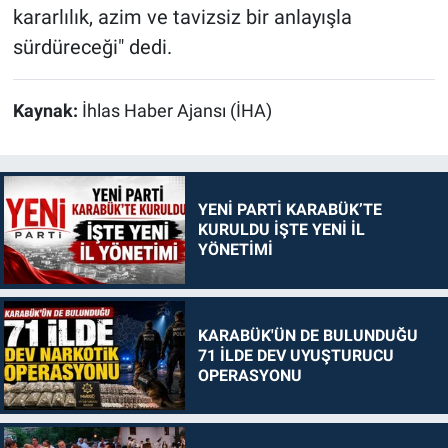
kararlılık, azim ve tavizsiz bir anlayışla
sürdüreceği" dedi.
Kaynak:
İhlas Haber Ajansı (İHA)
YENİ PARTİ KARABÜK’TE
KURULDU İŞTE YENİ İL
YÖNETİMİ
KARABÜK'ÜN DE BULUNDUĞU
71 İLDE DEV UYUŞTURUCU
OPERASYONU