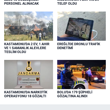
PERSONEL ALINACAK
TELEF OLDU
KASTAMONU'DA 2 EV, 1 AHIR
EREĞLİ'DE DRONLU TRAFİK
VE 1 SAMANLIK ALEVLERE
DENETİMİ
TESLİM OLDU
KASTAMONU'DA NARKOTİK
BOLU'DA 179 ŞÜPHELİ
OPERASYONU 18 GÖZALTI
GÖZALTINA ALINDI