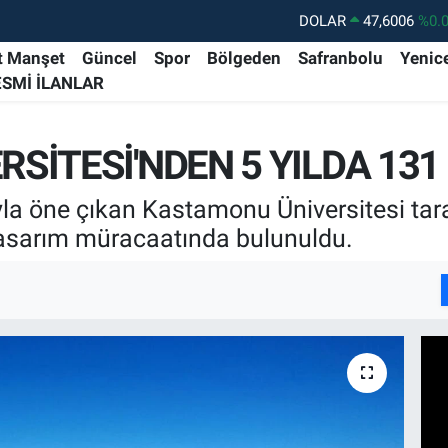
DOLAR
47,6006
%0.
EURO
55,0250
%0.
t Manşet
Güncel
Spor
Bölgeden
Safranbolu
Yenic
ESMİ İLANLAR
STERLİN
64,2398
%0
GRAM ALTIN
6500.87
%0.
SİTESİ'NDEN 5 YILDA 13
BİST100
13.799
%7
BITCOIN
64.643,95
%0.
la öne çıkan Kastamonu Üniversitesi tara
tasarım müracaatında bulunuldu.
I