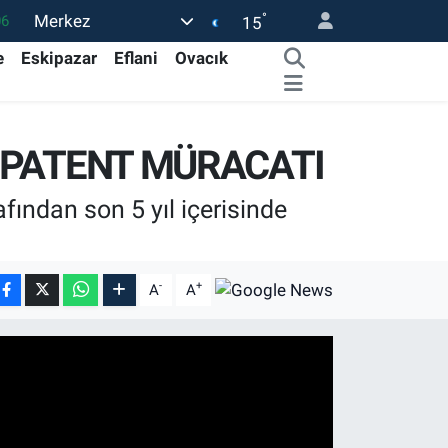
°
Merkez
06
15
02
e
Eskipazar
Eflani
Ovacık
.2
12
1 PATENT MÜRACATI
0
16
fından son 5 yıl içerisinde
-
+
A
A