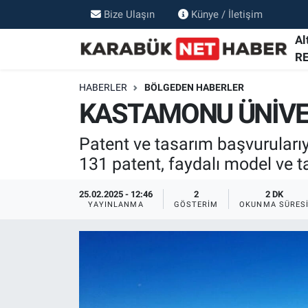
Bize Ulaşın
Künye / İletişim
Al
R
HABERLER
BÖLGEDEN HABERLER
KASTAMONU ÜNİVER
Patent ve tasarım başvurularıy
131 patent, faydalı model ve 
25.02.2025 - 12:46
2
2 DK
YAYINLANMA
GÖSTERIM
OKUNMA SÜRES