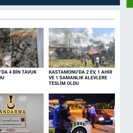
DA 4 BİN TAVUK
KASTAMONU'DA 2 EV, 1 AHIR
DU
VE 1 SAMANLIK ALEVLERE
TESLİM OLDU