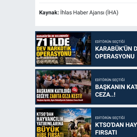
Kaynak:
İhlas Haber Ajansı (İHA)
EDITÖRÜN SEÇTIĞI
KARABÜK'ÜN D
OPERASYONU
EDITÖRÜN SEÇTIĞI
BAŞKANIN KAT
CEZA..!
EDITÖRÜN SEÇTIĞI
KTSO'DAN HAY
FIRSATI