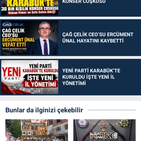
KONSER COŞKUSU
ÇAĞ ÇELİK CEO’SU ERCÜMENT
ÜNAL HAYATINI KAYBETTİ
YENİ PARTİ KARABÜK’TE
KURULDU İŞTE YENİ İL
YÖNETİMİ
Bunlar da ilginizi çekebilir