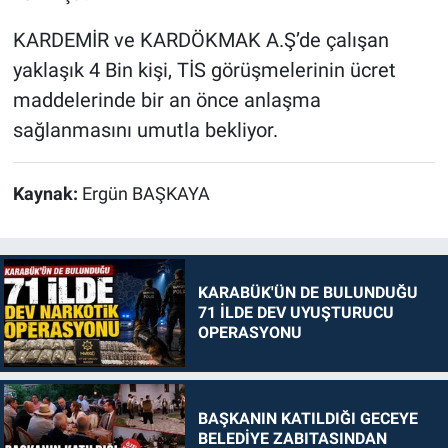
KARDEMİR ve KARDÖKMAK A.Ş’de çalışan
yaklaşık 4 Bin kişi, TİS görüşmelerinin ücret
maddelerinde bir an önce anlaşma
sağlanmasını umutla bekliyor.
Kaynak:
Ergün BAŞKAYA
KARABÜK'ÜN DE BULUNDUĞU
71 İLDE DEV UYUŞTURUCU
OPERASYONU
BAŞKANIN KATILDIĞI GECEYE
BELEDİYE ZABITASINDAN