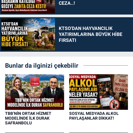
CEZA..!
KTSO'DAN HAYVANCILIK
YATIRIMLARINA BÜYÜK HİBE
FIRSATI
Bunlar da ilginizi çekebilir
TBB’NİN ORTAK HİZMET
SOSYAL MEDYADA ALKOL
MODELİNDE İLK DURAK
PAYLAŞANLAR DİKKAT!
SAFRANBOLU