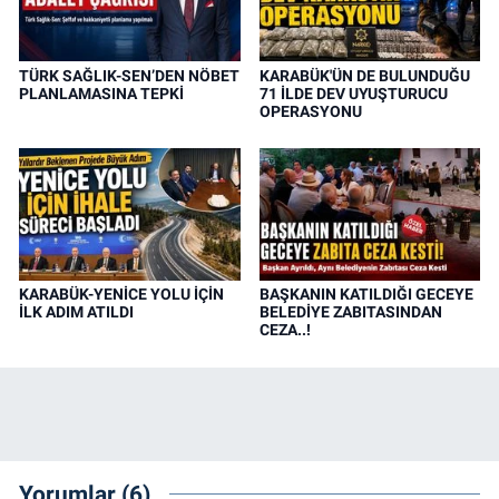
TÜRK SAĞLIK-SEN’DEN NÖBET
KARABÜK'ÜN DE BULUNDUĞU
PLANLAMASINA TEPKİ
71 İLDE DEV UYUŞTURUCU
OPERASYONU
KARABÜK-YENİCE YOLU İÇİN
BAŞKANIN KATILDIĞI GECEYE
İLK ADIM ATILDI
BELEDİYE ZABITASINDAN
CEZA..!
Yorumlar (6)