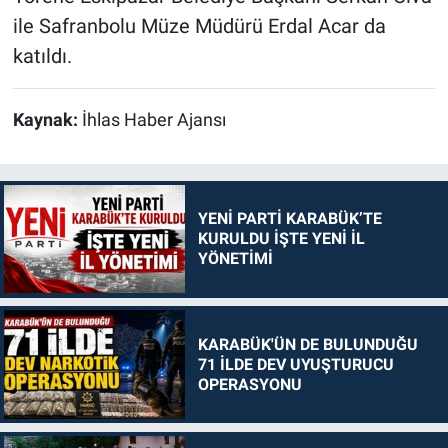
ile Safranbolu Müze Müdürü Erdal Acar da
katıldı.
Kaynak:
İhlas Haber Ajansı
YENİ PARTİ KARABÜK’TE
KURULDU İŞTE YENİ İL
YÖNETİMİ
KARABÜK'ÜN DE BULUNDUĞU
71 İLDE DEV UYUŞTURUCU
OPERASYONU