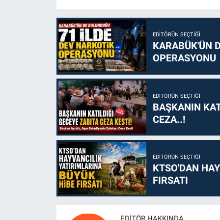
EDITÖRÜN SEÇTIĞI
KARABÜK'ÜN D
OPERASYONU
EDITÖRÜN SEÇTIĞI
BAŞKANIN KAT
CEZA..!
EDITÖRÜN SEÇTIĞI
KTSO'DAN HAY
FIRSATI
EDITÖR HAKKINDA