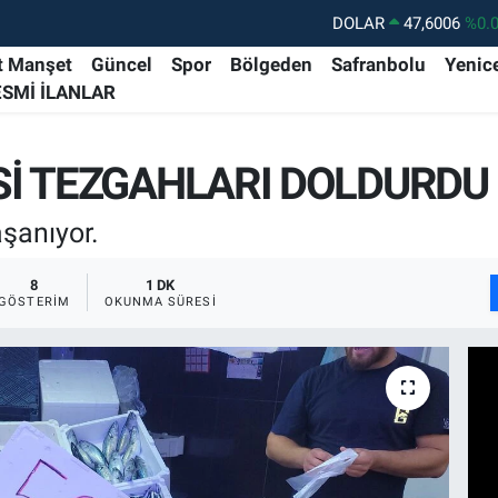
DOLAR
47,6006
%0.
EURO
55,0250
%0.
t Manşet
Güncel
Spor
Bölgeden
Safranbolu
Yenic
ESMİ İLANLAR
STERLİN
64,2398
%0
GRAM ALTIN
6513.94
%0.
Sİ TEZGAHLARI DOLDURDU
BİST100
13.768
%4
BITCOIN
64.602,05
%0.
şanıyor.
8
1 DK
GÖSTERIM
OKUNMA SÜRESI