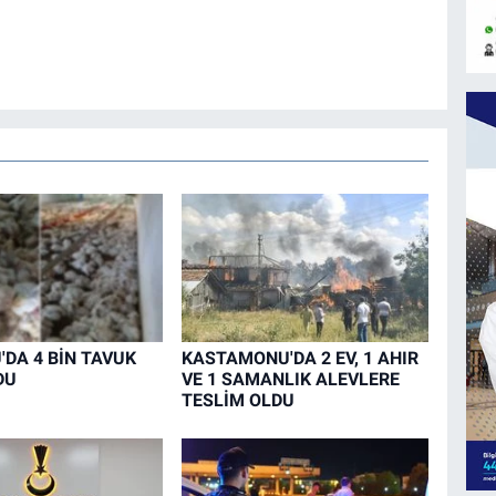
DA 4 BİN TAVUK
KASTAMONU'DA 2 EV, 1 AHIR
DU
VE 1 SAMANLIK ALEVLERE
TESLİM OLDU