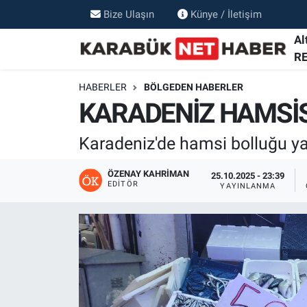
Bize Ulaşın
Künye / İletişim
Al
R
HABERLER
BÖLGEDEN HABERLER
KARADENİZ HAMSİ
Karadeniz'de hamsi bolluğu ya
ÖZENAY KAHRIMAN
25.10.2025 - 23:39
EDITÖR
YAYINLANMA