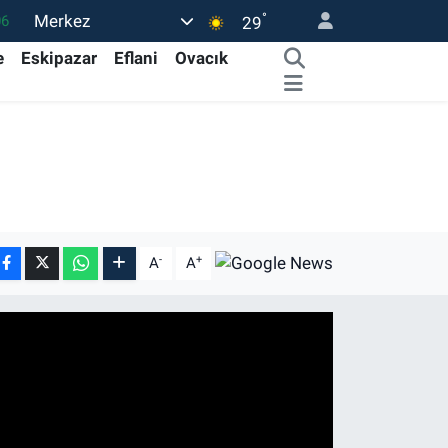
°
Merkez
06
29
02
e
Eskipazar
Eflani
Ovacık
.2
32
8
69
-
+
A
A